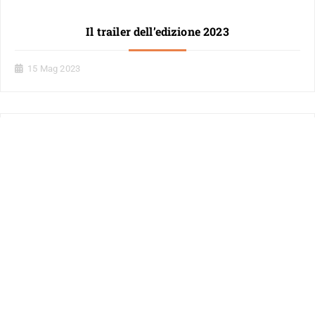
Il trailer dell’edizione 2023
15 Mag 2023
Giovanni Testori raccontato da Luca Doninelli
9 Mag 2023
Ritsos, Kavafis, Kazantzakis raccontati da Edoardo
Rialti