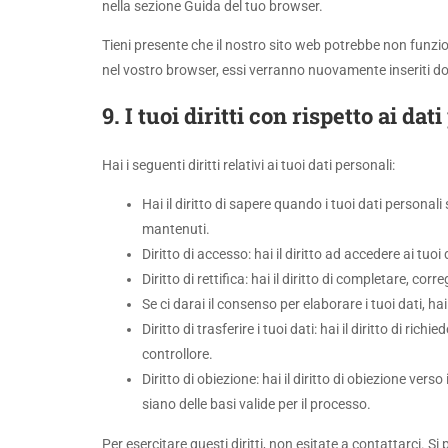
nella sezione Guida del tuo browser.
Tieni presente che il nostro sito web potrebbe non funzion
nel vostro browser, essi verranno nuovamente inseriti do
9. I tuoi diritti con rispetto ai dat
Hai i seguenti diritti relativi ai tuoi dati personali:
Hai il diritto di sapere quando i tuoi dati person
mantenuti.
Diritto di accesso: hai il diritto ad accedere ai tu
Diritto di rettifica: hai il diritto di completare, co
Se ci darai il consenso per elaborare i tuoi dati, hai
Diritto di trasferire i tuoi dati: hai il diritto di richi
controllore.
Diritto di obiezione: hai il diritto di obiezione ver
siano delle basi valide per il processo.
Per esercitare questi diritti, non esitate a contattarci. S