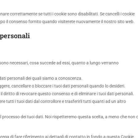
are correttamente se tutti i cookie sono disabilitati. Se cancelli i cookie
po il consenso fornito quando visiterete nuovamente il nostro sito web.
i personali
ali sono necessari, cosa succede ad essi, quanto a lungo verranno
oi dati personali dei quali siamo a conoscenza.
rreggere, cancellare o bloccare i tuoi dati personali quando lo desideri.
 il diritto di revocare questo consenso e di eliminare i tuoi dati personali.
edere tutti i tuoi dati dal controllore e trasferirli tutti quanti ad un altro
so il processo dei tuoi dati. Noi rispetteremo questa scelta, a meno che non c
i prega di fare riferimento ai dettagli di contatto in fondo a questa Cookie