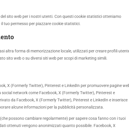
a del sito web per i nostri utenti. Con questi cookie statistici otteniamo
il tuo permesso per piazzare cookie statistici.
mento
i altra forma di memorizzazione locale, utilizzati per creare profili utent
sto sito web o su diversi siti web per scopi di marketing simili.
ook, X (Formerly Twitter), Pinterest e LinkedIn per promuovere pagine we
 su social network come Facebook, X (Formerly Twitter), Pinterest e
vato da Facebook, X (Formerly Twitter), Pinterest e LinkedIn e inserisce
rare alcune informazioni per la pubblicità personalizzata.
rk (che possono cambiare regolarmente) per sapere cosa fanno con i tuoi
 dati ottenuti vengono anonimizzati quanto possibile. Facebook, X