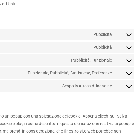
tati Uniti.
Pubblicità
Consent
to
Pubblicità
Consent
service
to
google-
Pubblicità, Funzionale
Consent
service
fonts
to
youtube
Funzionale, Pubblicità, Statistiche, Preferenze
Consent
service
to
facebook
Scopo in attesa di indagine
Consent
service
to
linkedin
service
varie
remo un popup con una spiegazione dei cookie. Appena clicchi su “Salva
i cookie e plugin come descritto in questa dichiarazione relativa ai popup e
er, ma prendi in considerazione, che il nostro sito web potrebbe non