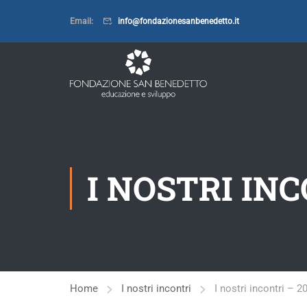
Email:
info@fondazionesanbenedetto.it
I NOSTRI INC
Home
I nostri incontri
I nostri incontri – 2