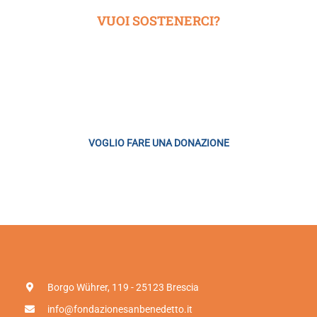
VUOI SOSTENERCI?
Siamo una fondazione che ha scelto di finanziarsi con il libero
contributo di chi ne apprezza l’attività
VOGLIO FARE UNA DONAZIONE
Borgo Wührer, 119 - 25123 Brescia
info@fondazionesanbenedetto.it