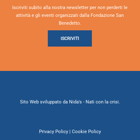
Iscriviti subito alla nostra newsletter per non perderti le
attività e gli eventi organizzati dalla Fondazione San
Benedetto.
ISCRIVITI
Sito Web sviluppato da
Nida's
- Nati con la crisi.
Privacy Policy
|
Cookie Policy