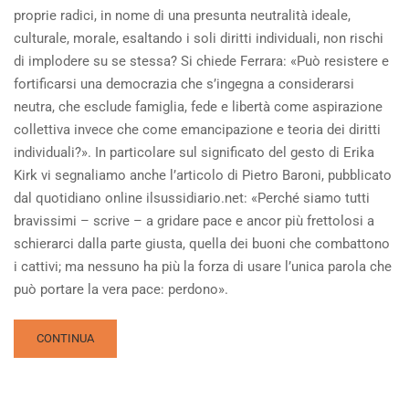
proprie radici, in nome di una presunta neutralità ideale,
culturale, morale, esaltando i soli diritti individuali, non rischi
di implodere su se stessa? Si chiede Ferrara: «Può resistere e
fortificarsi una democrazia che s’ingegna a considerarsi
neutra, che esclude famiglia, fede e libertà come aspirazione
collettiva invece che come emancipazione e teoria dei diritti
individuali?». In particolare sul significato del gesto di Erika
Kirk vi segnaliamo anche l’articolo di Pietro Baroni, pubblicato
dal quotidiano online ilsussidiario.net: «Perché siamo tutti
bravissimi – scrive – a gridare pace e ancor più frettolosi a
schierarci dalla parte giusta, quella dei buoni che combattono
i cattivi; ma nessuno ha più la forza di usare l’unica parola che
può portare la vera pace: perdono».
READ
CONTINUA
MORE
ABOUT
IL