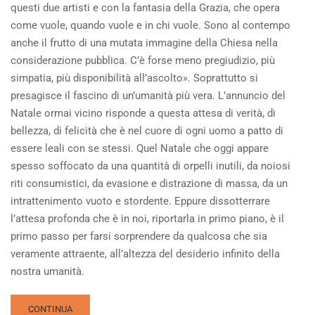
questi due artisti e con la fantasia della Grazia, che opera
come vuole, quando vuole e in chi vuole. Sono al contempo
anche il frutto di una mutata immagine della Chiesa nella
considerazione pubblica. C’è forse meno pregiudizio, più
simpatia, più disponibilità all’ascolto». Soprattutto si
presagisce il fascino di un’umanità più vera. L’annuncio del
Natale ormai vicino risponde a questa attesa di verità, di
bellezza, di felicità che è nel cuore di ogni uomo a patto di
essere leali con se stessi. Quel Natale che oggi appare
spesso soffocato da una quantità di orpelli inutili, da noiosi
riti consumistici, da evasione e distrazione di massa, da un
intrattenimento vuoto e stordente. Eppure dissotterrare
l’attesa profonda che è in noi, riportarla in primo piano, è il
primo passo per farsi sorprendere da qualcosa che sia
veramente attraente, all’altezza del desiderio infinito della
nostra umanità.
READ
CONTINUA