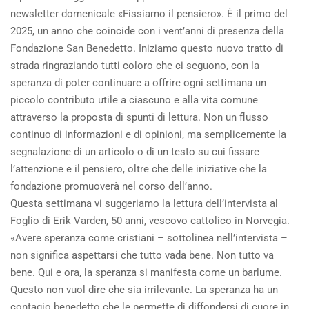
newsletter domenicale «Fissiamo il pensiero». È il primo del
2025, un anno che coincide con i vent’anni di presenza della
Fondazione San Benedetto. Iniziamo questo nuovo tratto di
strada ringraziando tutti coloro che ci seguono, con la
speranza di poter continuare a offrire ogni settimana un
piccolo contributo utile a ciascuno e alla vita comune
attraverso la proposta di spunti di lettura. Non un flusso
continuo di informazioni e di opinioni, ma semplicemente la
segnalazione di un articolo o di un testo su cui fissare
l’attenzione e il pensiero, oltre che delle iniziative che la
fondazione promuoverà nel corso dell’anno.
Questa settimana vi suggeriamo la lettura dell’intervista al
Foglio di Erik Varden, 50 anni, vescovo cattolico in Norvegia.
«Avere speranza come cristiani – sottolinea nell’intervista –
non significa aspettarsi che tutto vada bene. Non tutto va
bene. Qui e ora, la speranza si manifesta come un barlume.
Questo non vuol dire che sia irrilevante. La speranza ha un
contagio benedetto che le permette di diffondersi di cuore in