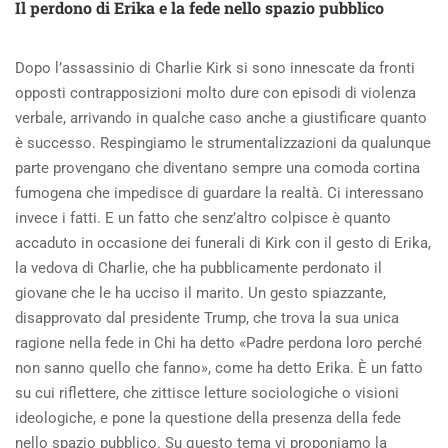
Il perdono di Erika e la fede nello spazio pubblico
TE»,
AMARE
I
Dopo l’assassinio di Charlie Kirk si sono innescate da fronti
POVERI
opposti contrapposizioni molto dure con episodi di violenza
PER
RISCOPRIRSI
verbale, arrivando in qualche caso anche a giustificare quanto
AMATI
è successo. Respingiamo le strumentalizzazioni da qualunque
DA
parte provengano che diventano sempre una comoda cortina
CRISTO
fumogena che impedisce di guardare la realtà. Ci interessano
invece i fatti. E un fatto che senz’altro colpisce è quanto
accaduto in occasione dei funerali di Kirk con il gesto di Erika,
la vedova di Charlie, che ha pubblicamente perdonato il
giovane che le ha ucciso il marito. Un gesto spiazzante,
disapprovato dal presidente Trump, che trova la sua unica
ragione nella fede in Chi ha detto «Padre perdona loro perché
non sanno quello che fanno», come ha detto Erika. È un fatto
su cui riflettere, che zittisce letture sociologiche o visioni
ideologiche, e pone la questione della presenza della fede
nello spazio pubblico. Su questo tema vi proponiamo la