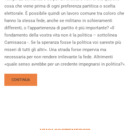
cosa che viene prima di ogni preferenza partitica o scelta
elettorale. È possibile quindi un lavoro comune tra coloro che
hanno la stessa fede, anche se militano in schieramenti
differenti, o l’appartenenza di partito è più importante? «Il
fondamento della vostra vita non è la politica – sottolinea
Camisasca -. Se la speranza fosse la politica voi sareste più
miseri di tutti gli altri». Una strada forse impervia ma
necessaria per non rendere irrilevante la fede. Altrimenti
«quale senso avrebbe per un credente impegnarsi in politica?».
READ
CONTINUA
MORE
ABOUT
CRISTIANI
E
APPARTENENZA
POLITICA:
COSA
CONTA