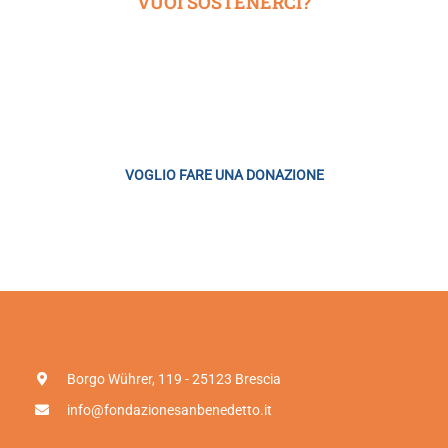
VUOI SOSTENERCI?
DI
PIÙ?
Siamo una fondazione che ha scelto di finanziarsi con il libero
contributo di chi ne apprezza l’attività
VOGLIO FARE UNA DONAZIONE
Borgo Wührer, 119 - 25123 Brescia
info@fondazionesanbenedetto.it