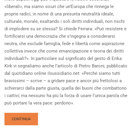
«liberali», ma siamo sicuri che un’Europa che rinnega le
proprie radici, in nome di una presunta neutralità ideale,
culturale, morale, esaltando i soli diritti individuali, non rischi
di implodere su se stessa? Si chiede Ferrara: «Può resistere e
fortificarsi una democrazia che s’ingegna a considerarsi
neutra, che esclude famiglia, fede e libertà come aspirazione
collettiva invece che come emancipazione e teoria dei diritti
individuali?». In particolare sul significato del gesto di Erika
Kirk vi segnaliamo anche l’articolo di Pietro Baroni, pubblicato
dal quotidiano online ilsussidiario.net: «Perché siamo tutti
bravissimi – scrive – a gridare pace e ancor più frettolosi a
schierarci dalla parte giusta, quella dei buoni che combattono
i cattivi; ma nessuno ha più la forza di usare l’unica parola che
può portare la vera pace: perdono».
READ
CONTINUA
MORE
ABOUT