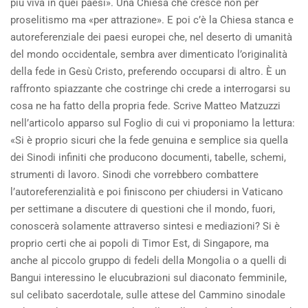
più viva in quei paesi». Una Chiesa che cresce non per
proselitismo ma «per attrazione». E poi c’è la Chiesa stanca e
autoreferenziale dei paesi europei che, nel deserto di umanità
del mondo occidentale, sembra aver dimenticato l’originalità
della fede in Gesù Cristo, preferendo occuparsi di altro. È un
raffronto spiazzante che costringe chi crede a interrogarsi su
cosa ne ha fatto della propria fede. Scrive Matteo Matzuzzi
nell’articolo apparso sul Foglio di cui vi proponiamo la lettura:
«Si è proprio sicuri che la fede genuina e semplice sia quella
dei Sinodi infiniti che producono documenti, tabelle, schemi,
strumenti di lavoro. Sinodi che vorrebbero combattere
l’autoreferenzialità e poi finiscono per chiudersi in Vaticano
per settimane a discutere di questioni che il mondo, fuori,
conoscerà solamente attraverso sintesi e mediazioni? Si è
proprio certi che ai popoli di Timor Est, di Singapore, ma
anche al piccolo gruppo di fedeli della Mongolia o a quelli di
Bangui interessino le elucubrazioni sul diaconato femminile,
sul celibato sacerdotale, sulle attese del Cammino sinodale