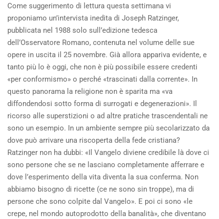
Come suggerimento di lettura questa settimana vi
E
proponiamo un’intervista inedita di Joseph Ratzinger,
LO
SPIRITO
pubblicata nel 1988 solo sull’edizione tedesca
DEL
dell’Osservatore Romano, contenuta nel volume delle sue
TEMPO
opere in uscita il 25 novembre. Già allora appariva evidente, e
tanto più lo è oggi, che non è più possibile essere credenti
«per conformismo» o perché «trascinati dalla corrente». In
questo panorama la religione non è sparita ma «va
diffondendosi sotto forma di surrogati e degenerazioni». Il
ricorso alle superstizioni o ad altre pratiche trascendentali ne
sono un esempio. In un ambiente sempre più secolarizzato da
dove può arrivare una riscoperta della fede cristiana?
Ratzinger non ha dubbi: «Il Vangelo diviene credibile là dove ci
sono persone che se ne lasciano completamente afferrare e
dove l’esperimento della vita diventa la sua conferma. Non
abbiamo bisogno di ricette (ce ne sono sin troppe), ma di
persone che sono colpite dal Vangelo». E poi ci sono «le
crepe, nel mondo autoprodotto della banalità», che diventano