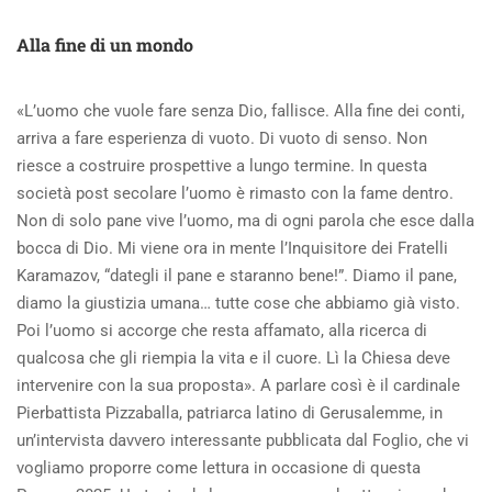
DELL’INCONTRO
ABOUT
HABEMUS
Alla fine di un mondo
PAPAM
«L’uomo che vuole fare senza Dio, fallisce. Alla fine dei conti,
arriva a fare esperienza di vuoto. Di vuoto di senso. Non
riesce a costruire prospettive a lungo termine. In questa
società post secolare l’uomo è rimasto con la fame dentro.
Non di solo pane vive l’uomo, ma di ogni parola che esce dalla
bocca di Dio. Mi viene ora in mente l’Inquisitore dei Fratelli
Karamazov, “dategli il pane e staranno bene!”. Diamo il pane,
diamo la giustizia umana… tutte cose che abbiamo già visto.
Poi l’uomo si accorge che resta affamato, alla ricerca di
qualcosa che gli riempia la vita e il cuore. Lì la Chiesa deve
intervenire con la sua proposta». A parlare così è il cardinale
Pierbattista Pizzaballa, patriarca latino di Gerusalemme, in
un’intervista davvero interessante pubblicata dal Foglio, che vi
vogliamo proporre come lettura in occasione di questa