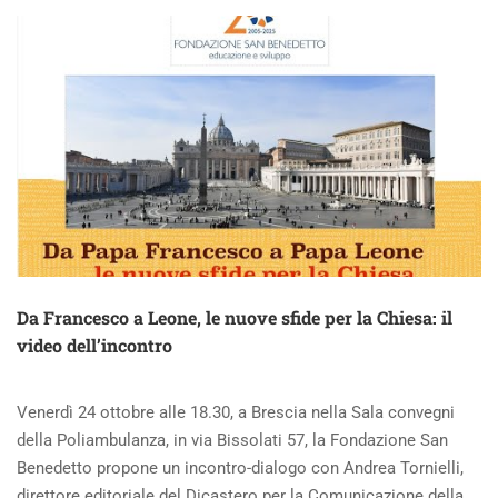
IL
PERDONO
DI
ERIKA
E
LA
FEDE
NELLO
SPAZIO
PUBBLICO
Da Francesco a Leone, le nuove sfide per la Chiesa: il
video dell’incontro
Venerdì 24 ottobre alle 18.30, a Brescia nella Sala convegni
della Poliambulanza, in via Bissolati 57, la Fondazione San
Benedetto propone un incontro-dialogo con Andrea Tornielli,
direttore editoriale del Dicastero per la Comunicazione della