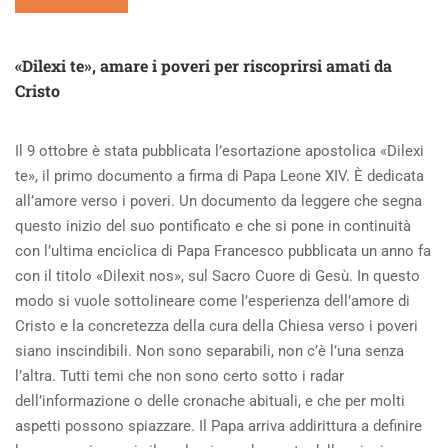
MORE
ABOUT
BENIGNI
«Dilexi te», amare i poveri per riscoprirsi amati da
E
Cristo
IL
FASCINO
DI
Il 9 ottobre è stata pubblicata l’esortazione apostolica «Dilexi
UN’UMANITÀ
PIÙ
te», il primo documento a firma di Papa Leone XIV. È dedicata
VERA
all’amore verso i poveri. Un documento da leggere che segna
questo inizio del suo pontificato e che si pone in continuità
con l’ultima enciclica di Papa Francesco pubblicata un anno fa
con il titolo «Dilexit nos», sul Sacro Cuore di Gesù. In questo
modo si vuole sottolineare come l’esperienza dell’amore di
Cristo e la concretezza della cura della Chiesa verso i poveri
siano inscindibili. Non sono separabili, non c’è l’una senza
l’altra. Tutti temi che non sono certo sotto i radar
dell’informazione o delle cronache abituali, e che per molti
aspetti possono spiazzare. Il Papa arriva addirittura a definire