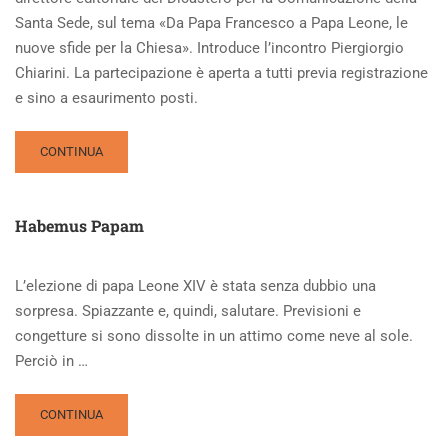
Santa Sede, sul tema «Da Papa Francesco a Papa Leone, le
nuove sfide per la Chiesa». Introduce l’incontro Piergiorgio
Chiarini. La partecipazione è aperta a tutti previa registrazione
e sino a esaurimento posti.
READ
CONTINUA
MORE
ABOUT
DA
Habemus Papam
FRANCESCO
A
LEONE,
L’elezione di papa Leone XIV è stata senza dubbio una
LE
sorpresa. Spiazzante e, quindi, salutare. Previsioni e
NUOVE
SFIDE
congetture si sono dissolte in un attimo come neve al sole.
PER
Perciò in …
LA
CHIESA:
IL
READ
CONTINUA
VIDEO
MORE