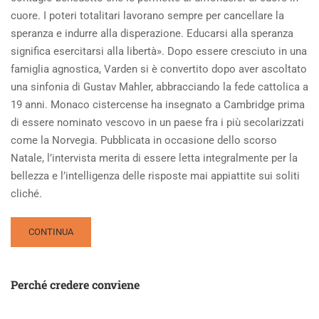
cuore. I poteri totalitari lavorano sempre per cancellare la
speranza e indurre alla disperazione. Educarsi alla speranza
significa esercitarsi alla libertà». Dopo essere cresciuto in una
famiglia agnostica, Varden si è convertito dopo aver ascoltato
una sinfonia di Gustav Mahler, abbracciando la fede cattolica a
19 anni. Monaco cistercense ha insegnato a Cambridge prima
di essere nominato vescovo in un paese fra i più secolarizzati
come la Norvegia. Pubblicata in occasione dello scorso
Natale, l’intervista merita di essere letta integralmente per la
bellezza e l’intelligenza delle risposte mai appiattite sui soliti
cliché.
READ
CONTINUA
MORE
ABOUT
IL
Perché credere conviene
BARLUME
DELLA
SPERANZA