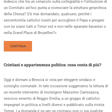
tedesco che tra un cenacolo sulla collegialità e l’istituzione di
un Comitato ad hoc punta a rovesciare la struttura gerarchica
della Chiesa? S’è mai domandato, qualcuno, perché i
seicentomila cattolici riuniti per accogliere il Papa e pregare
con lui siano tutti a Timor est e non nelle spianate bavaresi o
nella Grand Place di Bruxelles?»
READ
CONTINUA
MORE
ABOUT
CRISTO
Cristiani e appartenenza politica: cosa conta di più?
SI
È
FERMATO
Oggi e domani a Brescia si vota per eleggere sindaco e
A
consiglio comunale. In tale occasione suggeriamo la lettura di
TIMOR
EST
un recente intervento di monsignor Massimo Camisasca,
vescovo emerito di Reggio Emilia, a un gruppo di cattolici
impegnati in politica a livelli diversi e pubblicato sulla rivista
Tempi. La domanda è se per un cristiano non ci sia qualche