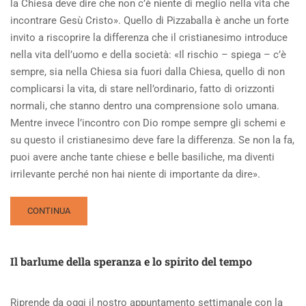
la Chiesa deve dire che non c’è niente di meglio nella vita che
incontrare Gesù Cristo». Quello di Pizzaballa è anche un forte
invito a riscoprire la differenza che il cristianesimo introduce
nella vita dell’uomo e della società: «Il rischio – spiega – c’è
sempre, sia nella Chiesa sia fuori dalla Chiesa, quello di non
complicarsi la vita, di stare nell’ordinario, fatto di orizzonti
normali, che stanno dentro una comprensione solo umana.
Mentre invece l’incontro con Dio rompe sempre gli schemi e
su questo il cristianesimo deve fare la differenza. Se non la fa,
puoi avere anche tante chiese e belle basiliche, ma diventi
irrilevante perché non hai niente di importante da dire».
READ
CONTINUA
MORE
ABOUT
ALLA
Il barlume della speranza e lo spirito del tempo
FINE
DI
UN
Riprende da oggi il nostro appuntamento settimanale con la
MONDO