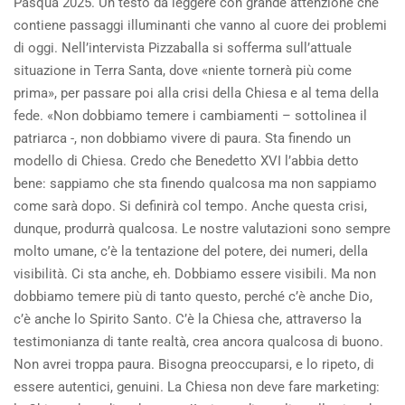
Pasqua 2025. Un testo da leggere con grande attenzione che
contiene passaggi illuminanti che vanno al cuore dei problemi
di oggi. Nell’intervista Pizzaballa si sofferma sull’attuale
situazione in Terra Santa, dove «niente tornerà più come
prima», per passare poi alla crisi della Chiesa e al tema della
fede. «Non dobbiamo temere i cambiamenti – sottolinea il
patriarca -, non dobbiamo vivere di paura. Sta finendo un
modello di Chiesa. Credo che Benedetto XVI l’abbia detto
bene: sappiamo che sta finendo qualcosa ma non sappiamo
come sarà dopo. Si definirà col tempo. Anche questa crisi,
dunque, produrrà qualcosa. Le nostre valutazioni sono sempre
molto umane, c’è la tentazione del potere, dei numeri, della
visibilità. Ci sta anche, eh. Dobbiamo essere visibili. Ma non
dobbiamo temere più di tanto questo, perché c’è anche Dio,
c’è anche lo Spirito Santo. C’è la Chiesa che, attraverso la
testimonianza di tante realtà, crea ancora qualcosa di buono.
Non avrei troppa paura. Bisogna preoccuparsi, e lo ripeto, di
essere autentici, genuini. La Chiesa non deve fare marketing: