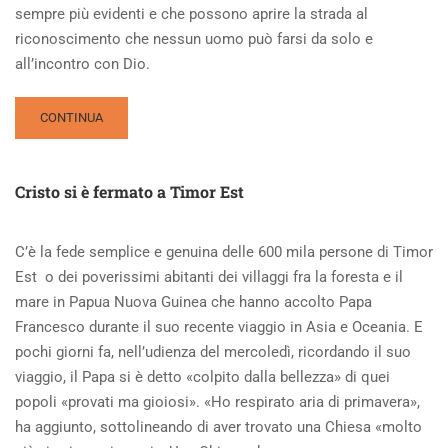
sempre più evidenti e che possono aprire la strada al
riconoscimento che nessun uomo può farsi da solo e
all’incontro con Dio.
READ
CONTINUA
MORE
ABOUT
PERCHÉ
Cristo si è fermato a Timor Est
CREDERE
CONVIENE
C’è la fede semplice e genuina delle 600 mila persone di Timor
Est o dei poverissimi abitanti dei villaggi fra la foresta e il
mare in Papua Nuova Guinea che hanno accolto Papa
Francesco durante il suo recente viaggio in Asia e Oceania. E
pochi giorni fa, nell’udienza del mercoledì, ricordando il suo
viaggio, il Papa si è detto «colpito dalla bellezza» di quei
popoli «provati ma gioiosi». «Ho respirato aria di primavera»,
ha aggiunto, sottolineando di aver trovato una Chiesa «molto