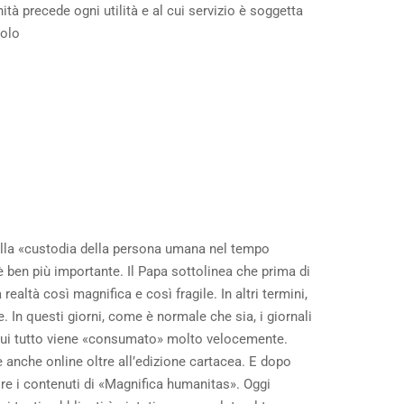
à precede ogni utilità e al cui servizio è soggetta
nolo
 alla «custodia della persona umana nel tempo
o è ben più importante. Il Papa sottolinea che prima di
ltà così magnifica e così fragile. In altri termini,
In questi giorni, come è normale che sia, i giornali
n cui tutto viene «consumato» molto velocemente.
e anche online oltre all’edizione cartacea. E dopo
e i contenuti di «Magnifica humanitas». Oggi