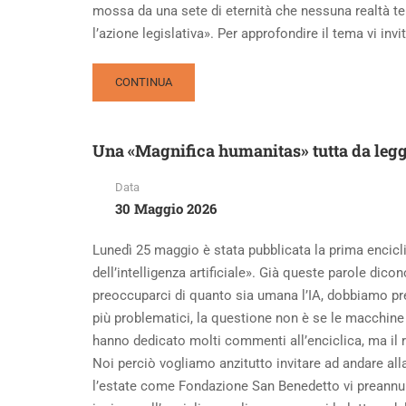
mossa da una sete di eternità che nessuna realtà tem
l’azione legislativa». Per approfondire il tema vi in
READ
CONTINUA
MORE
ABOUT
ALZARE
Una «Magnifica humanitas» tutta da leg
LO
SGUARDO
Data
PER
30 Maggio 2026
RESTARE
UMANI,
L’INVITO
Lunedì 25 maggio è stata pubblicata la prima encic
DEL
dell’intelligenza artificiale». Già queste parole dico
PAPA
preoccuparci di quanto sia umana l’IA, dobbiamo preo
DALLA
più problematici, la questione non è se le macchine
SPAGNA
hanno dedicato molti commenti all’enciclica, ma il 
Noi perciò vogliamo anzitutto invitare ad andare all
l’estate come Fondazione San Benedetto vi preannu