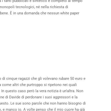
i tanti pubblicati è sintetico e completo al tempo
monopoli tecnologici, né nella richiesta di
to bene. È in una domanda che nessun white paper
 di cinque ragazzi che gli volevano rubare 50 euro e
 come altri che purtroppo si ripetono nei quali
 In questo caso però la vera notizia è un’altra. Non
one di Davide di perdonare i suoi aggressori e la
i questo. Le sue sono parole che non hanno bisogno di
o, e manco io. A volte penso che il mio cuore ha già