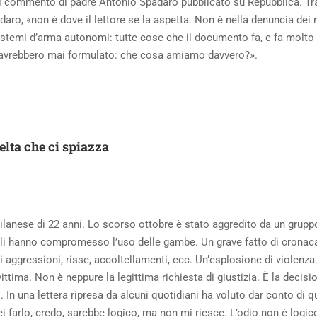
del commento di padre Antonio Spadaro pubblicato su Repubblica. Tra 
aro, «non è dove il lettore se la aspetta. Non è nella denuncia dei 
 sistemi d’arma autonomi: tutte cose che il documento fa, e fa mol
 avrebbero mai formulato: che cosa amiamo davvero?».
elta che ci spiazza
lanese di 22 anni. Lo scorso ottobre è stato aggredito da un gruppo
gli hanno compromesso l’uso delle gambe. Un grave fatto di cronaca
 aggressioni, risse, accoltellamenti, ecc. Un’esplosione di violenza.
ittima. Non è neppure la legittima richiesta di giustizia. È la decisi
o. In una lettera ripresa da alcuni quotidiani ha voluto dar conto d
 farlo, credo, sarebbe logico, ma non mi riesce. L’odio non è logic