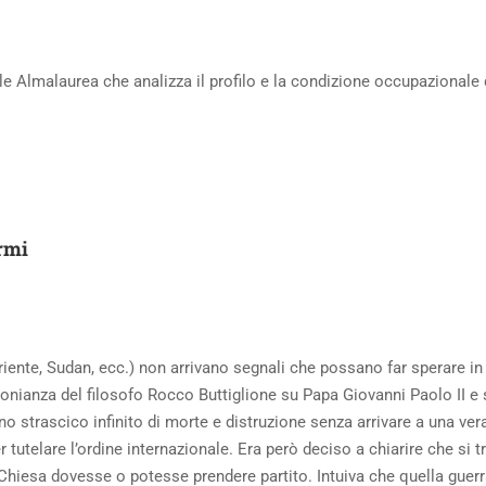
 Almalaurea che analizza il profilo e la condizione occupazionale dei l
armi
riente, Sudan, ecc.) non arrivano segnali che possano far sperare in
ianza del filosofo Rocco Buttiglione su Papa Giovanni Paolo II e su
no strascico infinito di morte e distruzione senza arrivare a una ver
per tutelare l’ordine internazionale. Era però deciso a chiarire che si 
a Chiesa dovesse o potesse prendere partito. Intuiva che quella guer