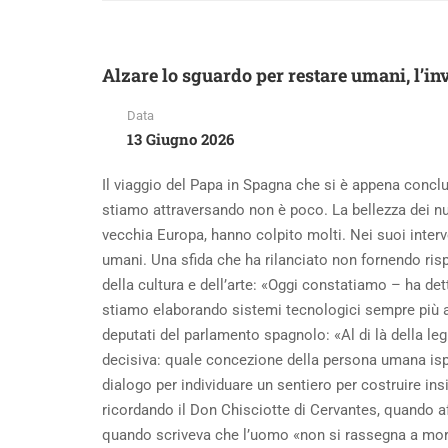
Alzare lo sguardo per restare umani, l’in
Data
13 Giugno 2026
Il viaggio del Papa in Spagna che si è appena conc
stiamo attraversando non è poco. La bellezza dei num
vecchia Europa, hanno colpito molti. Nei suoi interve
umani. Una sfida che ha rilanciato non fornendo ris
della cultura e dell’arte: «Oggi constatiamo – ha d
stiamo elaborando sistemi tecnologici sempre più av
deputati del parlamento spagnolo: «Al di là della leg
decisiva: quale concezione della persona umana ispir
dialogo per individuare un sentiero per costruire insi
ricordando il Don Chisciotte di Cervantes, quando af
quando scriveva che l’uomo «non si rassegna a morire