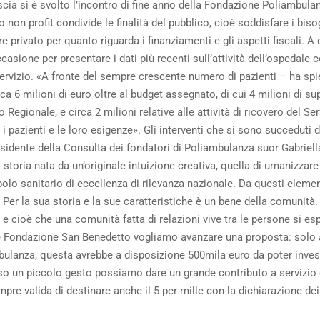
cia si è svolto l’incontro di fine anno della Fondazione Poliambulan
 non profit condivide le finalità del pubblico, cioè soddisfare i biso
e privato per quanto riguarda i finanziamenti e gli aspetti fiscali. A d
ccasione per presentare i dati più recenti sull’attività dell’ospedale 
ervizio. «A fronte del sempre crescente numero di pazienti – ha spie
ca 6 milioni di euro oltre al budget assegnato, di cui 4 milioni di su
Regionale, e circa 2 milioni relative alle attività di ricovero del Se
i pazienti e le loro esigenze». Gli interventi che si sono succeduti 
sidente della Consulta dei fondatori di Poliambulanza suor Gabriella
 storia nata da un’originale intuizione creativa, quella di umanizza
lo sanitario di eccellenza di rilevanza nazionale. Da questi elementi 
 Per la sua storia e la sue caratteristiche è un bene della comunit
e cioè che una comunità fatta di relazioni vive tra le persone si esp
ome Fondazione San Benedetto vogliamo avanzare una proposta: solo a 
ulanza, questa avrebbe a disposizione 500mila euro da poter investi
so un piccolo gesto possiamo dare un grande contributo a servizio d
empre valida di destinare anche il 5 per mille con la dichiarazione dei