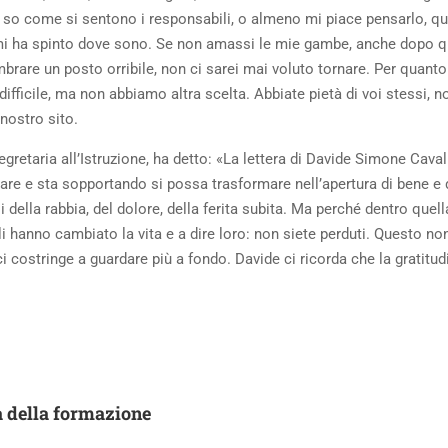
é so come si sentono i responsabili, o almeno mi piace pensarlo, q
 ha spinto dove sono. Se non amassi le mie gambe, anche dopo qua
are un posto orribile, non ci sarei mai voluto tornare. Per quanto 
difficile, ma non abbiamo altra scelta. Abbiate pietà di voi stessi, 
l nostro sito.
gretaria all’Istruzione, ha detto: «La lettera di Davide Simone Cavall
tare e sta sopportando si possa trasformare nell’apertura di bene e
 della rabbia, del dolore, della ferita subita. Ma perché dentro quel
li hanno cambiato la vita e a dire loro: non siete perduti. Questo non
i costringe a guardare più a fondo. Davide ci ricorda che la gratitud
ida della formazione