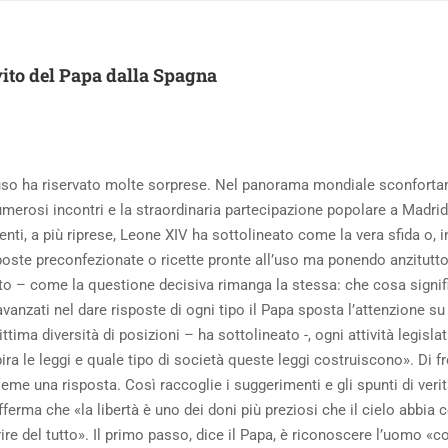
vito del Papa dalla Spagna
luso ha riservato molte sorprese. Nel panorama mondiale sconfortan
erosi incontri e la straordinaria partecipazione popolare a Madrid 
nti, a più riprese, Leone XIV ha sottolineato come la vera sfida o, in
poste preconfezionate o ricette pronte all’uso ma ponendo anzitutt
etto – come la questione decisiva rimanga la stessa: che cosa signi
anzati nel dare risposte di ogni tipo il Papa sposta l’attenzione s
ittima diversità di posizioni – ha sottolineato -, ogni attività legis
a le leggi e quale tipo di società queste leggi costruiscono». Di fr
eme una risposta. Così raccoglie i suggerimenti e gli spunti di verità
ferma che «la libertà è uno dei doni più preziosi che il cielo abbi
 del tutto». Il primo passo, dice il Papa, è riconoscere l’uomo «come