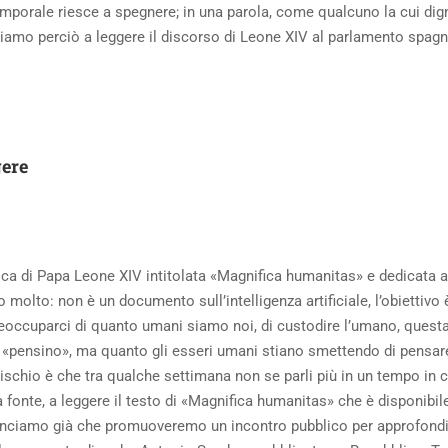
porale riesce a spegnere; in una parola, come qualcuno la cui dignit
vitiamo perciò a leggere il discorso di Leone XIV al parlamento spag
gere
lica di Papa Leone XIV intitolata «Magnifica humanitas» e dedicata
no molto: non è un documento sull’intelligenza artificiale, l’obiettiv
ccuparci di quanto umani siamo noi, di custodire l’umano, questa rea
 «pensino», ma quanto gli esseri umani stiano smettendo di pensare. 
rischio è che tra qualche settimana non se parli più in un tempo i
a fonte, a leggere il testo di «Magnifica humanitas» che è disponibil
nciamo già che promuoveremo un incontro pubblico per approfondir