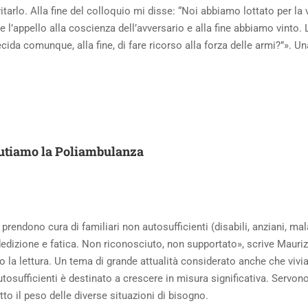
evitarlo. Alla fine del colloquio mi disse: “Noi abbiamo lottato per la
 l’appello alla coscienza dell’avversario e alla fine abbiamo vinto
 decida comunque, alla fine, di fare ricorso alla forza delle armi?”»
aiutiamo la Poliambulanza
i prendono cura di familiari non autosufficienti (disabili, anziani, m
 dedizione e fatica. Non riconosciuto, non supportato», scrive Maur
 la lettura. Un tema di grande attualità considerato anche che vivi
tosufficienti è destinato a crescere in misura significativa. Servon
to il peso delle diverse situazioni di bisogno.