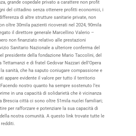
za, grande ospedale privato a carattere non profit
gni del cittadino senza ottenere profitti economici, i
ifferenza di altre strutture sanitarie private, non
con oltre 30mila pazienti ricoverati nel 2024, 90mila
gato il direttore generale Marcellino Valerio –
pero non finanziato relativo alle prestazioni
rvizio Sanitario Nazionale a ulteriore conferma del
del presidente della fondazione Mario Taccolini, del
 Tettamanzi e di fratel Gedovar Nazzari dell’Opera
re la sanità, che ha saputo coniugare compassione e
appare evidente il valore per tutto il territorio
à. Facendo nostro quanto ha sempre sostenuto l’ex
rime in una capacità di solidarietà che è vicinanza
Brescia città ci sono oltre 51mila nuclei familiari;
re per rafforzare e potenziare la sua capacità di
ella nostra comunità. A questo link trovate tutte le
 redditi.