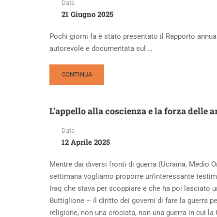
Data
L’ABBRACCIO
21 Giugno 2025
DI
DAVIDE,
UNA
Pochi giorni fa è stato presentato il Rapporto annuale
SCELTA
autorevole e documentata sul …
CHE
CI
SPIAZZA
READ
CONTINUA
MORE
ABOUT
I
L’appello alla coscienza e la forza delle 
LAUREATI,
LA
Data
FOTOGRAFIA
12 Aprile 2025
DEL
PAESE
E
Mentre dai diversi fronti di guerra (Ucraina, Medio O
LA
settimana vogliamo proporre un’interessante testimon
SFIDA
Iraq che stava per scoppiare e che ha poi lasciato u
DELLA
Buttiglione – il diritto dei governi di fare la guerra 
FORMAZIONE
religione, non una crociata, non una guerra in cui l