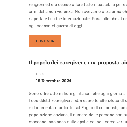
religioni ed era deciso a fare tutto il possibile per 
armi della non violenza. Non avevamo altra arma che
rispettare l’ordine internazionale. Possibile che si
agli scenari di guerra di oggi.
READ
CONTINUA
MORE
ABOUT
L’APPELLO
Il popolo dei caregiver e una proposta: 
ALLA
COSCIENZA
Data
E
15 Dicembre 2024
LA
FORZA
DELLE
Sono oltre otto milioni gli italiani che ogni giorno s
ARMI
i cosiddetti «caregiver». «Un esercito silenzioso di
e documentato articolo sul Foglio di cui consigliamo
popolazione anziana, il numero delle persone non au
mancano lasciando sulle spalle dei soli caregiver tut