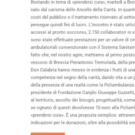
Restando in tema di «prendersi cura», martedì a Bres
nato dal carisma delle Ancelle della Carità. In quanto
costi del pubblico e il trattamento riservato al settor
persegue quindi fini di lucro. L’incontro è stato un’o
accessi al pronto soccorso, 2.150 collaboratori in s
sono state effettuate prestazioni per un valore di cir
ambulatoriali convenzionate con il Sistema Sanitario 
fatto che, nel nostro agire, mettiamo al primo posto 
vescovo di Brescia Pierantonio Tremolada, della pre
Don Calabria hanno messo in evidenza i frutti di una
competenza nel segno della carità, dando vita a un po
della presenza di una realtà come la Poliambulanza.
presidente di Fondazione Cariplo Giuseppe Guzzetti, 
al territorio, ascolto dei bisogni, progettualità, c
se ognuno di questi devolvesse 10 euro alla Poliamb
«prendersi cura». È una proposta semplice: attraver
indicazioni per le donazioni, oltre alla possibilità s