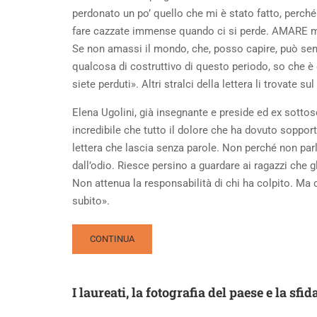
perdonato un po’ quello che mi è stato fatto, perch
fare cazzate immense quando ci si perde. AMARE mi
Se non amassi il mondo, che, posso capire, può sembr
qualcosa di costruttivo di questo periodo, so che è 
siete perduti». Altri stralci della lettera li trovate su
Elena Ugolini, già insegnante e preside ed ex sottose
incredibile che tutto il dolore che ha dovuto soppor
lettera che lascia senza parole. Non perché non parli
dall’odio. Riesce persino a guardare ai ragazzi che g
Non attenua la responsabilità di chi ha colpito. Ma c
subito».
READ
CONTINUA
MORE
ABOUT
IL
I laureati, la fotografia del paese e la sf
PERDONO
E