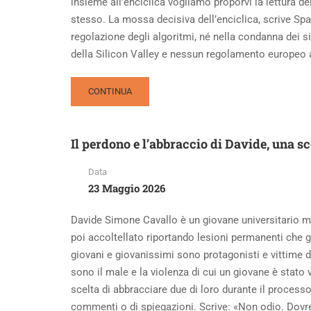
insieme all’enciclica vogliamo proporvi la lettura 
stesso. La mossa decisiva dell’enciclica, scrive Spad
regolazione degli algoritmi, né nella condanna dei
della Silicon Valley e nessun regolamento europeo
READ
CONTINUA
MORE
ABOUT
UNA
Il perdono e l’abbraccio di Davide, una sc
«MAGNIFICA
HUMANITAS»
Data
TUTTA
23 Maggio 2026
DA
LEGGERE
Davide Simone Cavallo è un giovane universitario mi
poi accoltellato riportando lesioni permanenti che 
giovani e giovanissimi sono protagonisti e vittime di
sono il male e la violenza di cui un giovane è stato v
scelta di abbracciare due di loro durante il process
commenti o di spiegazioni. Scrive: «Non odio. Dovrei