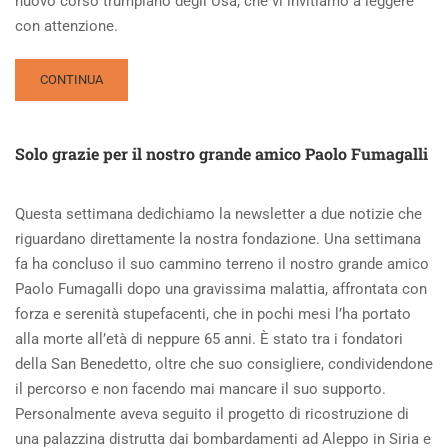
nuovo corso trumpiano degli Usa, che vi invitiamo a leggere
con attenzione.
READ
CONTINUA
MORE
ABOUT
DAL
Solo grazie per il nostro grande amico Paolo Fumagalli
’68
A
OGGI,
Questa settimana dedichiamo la newsletter a due notizie che
DESIDERIO,
riguardano direttamente la nostra fondazione. Una settimana
LOTTA,
DOMANDE:
fa ha concluso il suo cammino terreno il nostro grande amico
UN
Paolo Fumagalli dopo una gravissima malattia, affrontata con
INCONTRO
forza e serenità stupefacenti, che in pochi mesi l’ha portato
FORMIDABILE
alla morte all’età di neppure 65 anni. È stato tra i fondatori
della San Benedetto, oltre che suo consigliere, condividendone
il percorso e non facendo mai mancare il suo supporto.
Personalmente aveva seguito il progetto di ricostruzione di
una palazzina distrutta dai bombardamenti ad Aleppo in Siria e