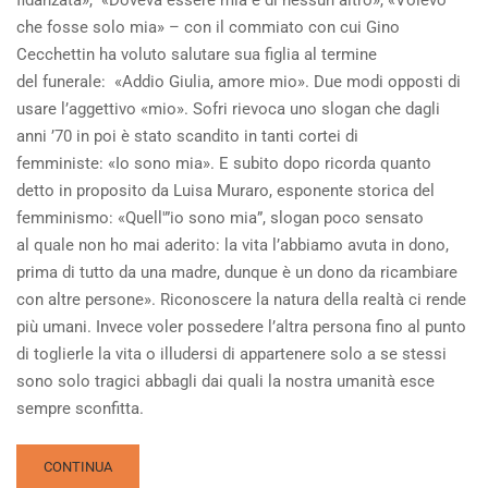
fidanzata», «Doveva essere mia e di nessun altro», «Volevo
che fosse solo mia» – con il commiato con cui Gino
Cecchettin ha voluto salutare sua figlia al termine
del funerale: «Addio Giulia, amore mio». Due modi opposti di
usare l’aggettivo «mio». Sofri rievoca uno slogan che dagli
anni ’70 in poi è stato scandito in tanti cortei di
femministe: «Io sono mia». E subito dopo ricorda quanto
detto in proposito da Luisa Muraro, esponente storica del
femminismo: «Quell'”io sono mia”, slogan poco sensato
al quale non ho mai aderito: la vita l’abbiamo avuta in dono,
prima di tutto da una madre, dunque è un dono da ricambiare
con altre persone». Riconoscere la natura della realtà ci rende
più umani. Invece voler possedere l’altra persona fino al punto
di toglierle la vita o illudersi di appartenere solo a se stessi
sono solo tragici abbagli dai quali la nostra umanità esce
sempre sconfitta.
READ
CONTINUA
MORE