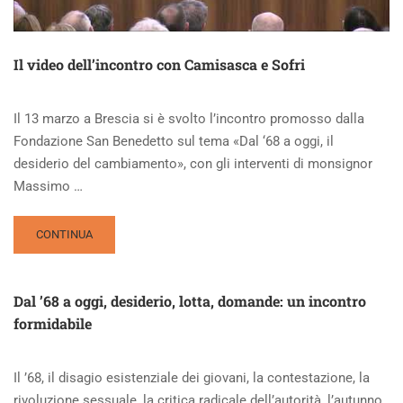
Il video dell’incontro con Camisasca e Sofri
Il 13 marzo a Brescia si è svolto l’incontro promosso dalla
Fondazione San Benedetto sul tema «Dal ‘68 a oggi, il
desiderio del cambiamento», con gli interventi di monsignor
Massimo …
READ
CONTINUA
MORE
ABOUT
IL
Dal ’68 a oggi, desiderio, lotta, domande: un incontro
VIDEO
formidabile
DELL’INCONTRO
CON
CAMISASCA
Il ’68, il disagio esistenziale dei giovani, la contestazione, la
E
SOFRI
rivoluzione sessuale, la critica radicale dell’autorità, l’autunno