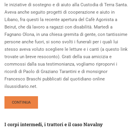
le iniziative di sostegno e di aiuto alla Custodia di Terra Santa.
Aveva anche seguito progetti di cooperazione e aiuto in
Libano, fra questi la recente apertura del Cafè Agonista a
Beirut, che dà lavoro a ragazzi con disabilità. Martedì a
Fagnano Olona, in una chiesa gremita di gente, con tantissime
persone anche fuori, si sono svolti i funerali per i quali lui
stesso aveva voluto scegliere le letture e i canti (a questo link
trovate un breve resoconto). Grati della sua amicizia e
commossi dalla sua testimonianza, vogliamo riproporvi i
ricordi di Paolo di Graziano Tarantini e di monsignor
Francesco Braschi pubblicati dal quotidiano online
ilsussidiario.net.
READ
CONTINUA
MORE
ABOUT
SOLO
I corpi intermedi, i trattori e il caso Navalny
GRAZIE
PER