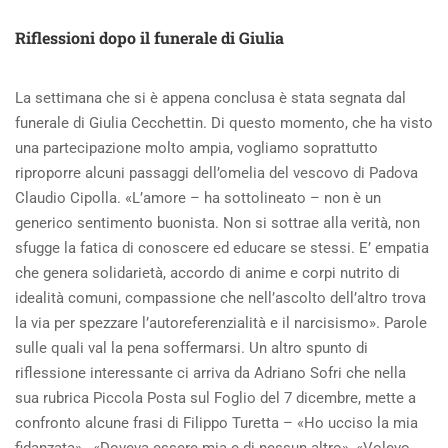
ABOUT
I
Riflessioni dopo il funerale di Giulia
CORPI
INTERMEDI,
I
La settimana che si è appena conclusa è stata segnata dal
TRATTORI
funerale di Giulia Cecchettin. Di questo momento, che ha visto
E
IL
una partecipazione molto ampia, vogliamo soprattutto
CASO
riproporre alcuni passaggi dell’omelia del vescovo di Padova
NAVALNY
Claudio Cipolla. «L’amore – ha sottolineato – non è un
generico sentimento buonista. Non si sottrae alla verità, non
sfugge la fatica di conoscere ed educare se stessi. E’ empatia
che genera solidarietà, accordo di anime e corpi nutrito di
idealità comuni, compassione che nell’ascolto dell’altro trova
la via per spezzare l’autoreferenzialità e il narcisismo». Parole
sulle quali val la pena soffermarsi. Un altro spunto di
riflessione interessante ci arriva da Adriano Sofri che nella
sua rubrica Piccola Posta sul Foglio del 7 dicembre, mette a
confronto alcune frasi di Filippo Turetta – «Ho ucciso la mia