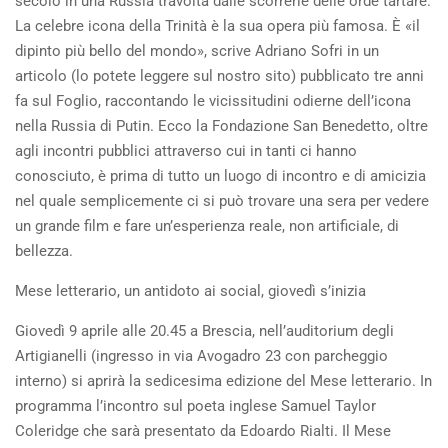
secolo in una Russia travolta dalle scorrerie delle orde tartare.
La celebre icona della Trinità è la sua opera più famosa. È «il
dipinto più bello del mondo», scrive Adriano Sofri in un
articolo (lo potete leggere sul nostro sito) pubblicato tre anni
fa sul Foglio, raccontando le vicissitudini odierne dell’icona
nella Russia di Putin. Ecco la Fondazione San Benedetto, oltre
agli incontri pubblici attraverso cui in tanti ci hanno
conosciuto, è prima di tutto un luogo di incontro e di amicizia
nel quale semplicemente ci si può trovare una sera per vedere
un grande film e fare un’esperienza reale, non artificiale, di
bellezza.
Mese letterario, un antidoto ai social, giovedì s’inizia
Giovedì 9 aprile alle 20.45 a Brescia, nell’auditorium degli
Artigianelli (ingresso in via Avogadro 23 con parcheggio
interno) si aprirà la sedicesima edizione del Mese letterario. In
programma l’incontro sul poeta inglese Samuel Taylor
Coleridge che sarà presentato da Edoardo Rialti. Il Mese