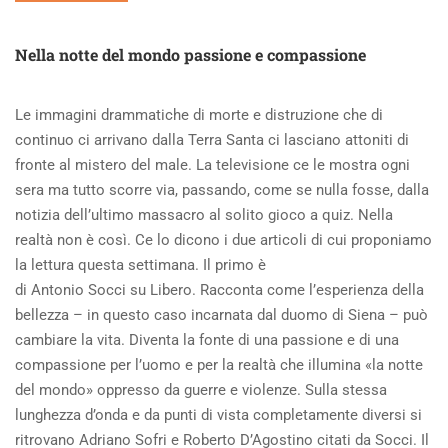
ABOUT
RIFLESSIONI
Nella notte del mondo passione e compassione
DOPO
IL
FUNERALE
Le immagini drammatiche di morte e distruzione che di
DI
continuo ci arrivano dalla Terra Santa ci lasciano attoniti di
GIULIA
fronte al mistero del male. La televisione ce le mostra ogni
sera ma tutto scorre via, passando, come se nulla fosse, dalla
notizia dell’ultimo massacro al solito gioco a quiz. Nella
realtà non è così. Ce lo dicono i due articoli di cui proponiamo
la lettura questa settimana. Il primo è
di Antonio Socci su Libero. Racconta come l’esperienza della
bellezza – in questo caso incarnata dal duomo di Siena – può
cambiare la vita. Diventa la fonte di una passione e di una
compassione per l’uomo e per la realtà che illumina «la notte
del mondo» oppresso da guerre e violenze. Sulla stessa
lunghezza d’onda e da punti di vista completamente diversi si
ritrovano Adriano Sofri e Roberto D’Agostino citati da Socci. Il