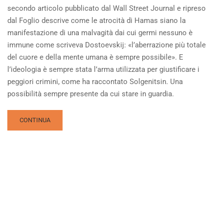
secondo articolo pubblicato dal Wall Street Journal e ripreso
dal Foglio descrive come le atrocità di Hamas siano la
manifestazione di una malvagità dai cui germi nessuno è
immune come scriveva Dostoevskij: «l’aberrazione più totale
del cuore e della mente umana è sempre possibile». E
l’ideologia è sempre stata l’arma utilizzata per giustificare i
peggiori crimini, come ha raccontato Solgenitsin. Una
possibilità sempre presente da cui stare in guardia.
READ
CONTINUA
MORE
ABOUT
NELLA
NOTTE
DEL
MONDO
PASSIONE
E
COMPASSIONE