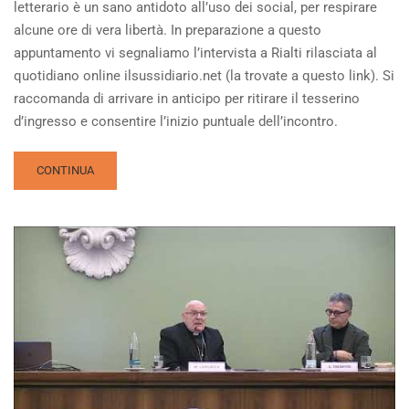
letterario è un sano antidoto all’uso dei social, per respirare
alcune ore di vera libertà. In preparazione a questo
appuntamento vi segnaliamo l’intervista a Rialti rilasciata al
quotidiano online ilsussidiario.net (la trovate a questo link). Si
raccomanda di arrivare in anticipo per ritirare il tesserino
d’ingresso e consentire l’inizio puntuale dell’incontro.
READ
CONTINUA
MORE
ABOUT
PASQUA,
COM’È
POSSIBILE
CREDERCI?