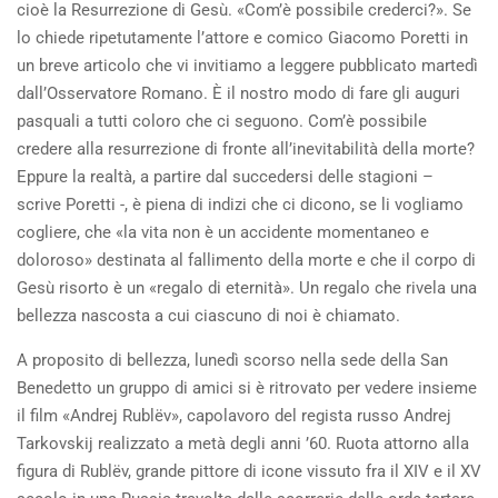
cioè la Resurrezione di Gesù. «Com’è possibile crederci?». Se
lo chiede ripetutamente l’attore e comico Giacomo Poretti in
un breve articolo che vi invitiamo a leggere pubblicato martedì
dall’Osservatore Romano. È il nostro modo di fare gli auguri
pasquali a tutti coloro che ci seguono. Com’è possibile
credere alla resurrezione di fronte all’inevitabilità della morte?
Eppure la realtà, a partire dal succedersi delle stagioni –
scrive Poretti -, è piena di indizi che ci dicono, se li vogliamo
cogliere, che «la vita non è un accidente momentaneo e
doloroso» destinata al fallimento della morte e che il corpo di
Gesù risorto è un «regalo di eternità». Un regalo che rivela una
bellezza nascosta a cui ciascuno di noi è chiamato.
A proposito di bellezza, lunedì scorso nella sede della San
Benedetto un gruppo di amici si è ritrovato per vedere insieme
il film «Andrej Rublëv», capolavoro del regista russo Andrej
Tarkovskij realizzato a metà degli anni ’60. Ruota attorno alla
figura di Rublëv, grande pittore di icone vissuto fra il XIV e il XV