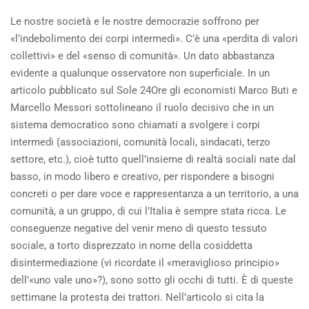
IL
Le nostre società e le nostre democrazie soffrono per
NOSTRO
«l’indebolimento dei corpi intermedi». C’è una «perdita di valori
GRANDE
AMICO
collettivi» e del «senso di comunità». Un dato abbastanza
PAOLO
evidente a qualunque osservatore non superficiale. In un
FUMAGALLI
articolo pubblicato sul Sole 24Ore gli economisti Marco Buti e
Marcello Messori sottolineano il ruolo decisivo che in un
sistema democratico sono chiamati a svolgere i corpi
intermedi (associazioni, comunità locali, sindacati, terzo
settore, etc.), cioè tutto quell’insieme di realtà sociali nate dal
basso, in modo libero e creativo, per rispondere a bisogni
concreti o per dare voce e rappresentanza a un territorio, a una
comunità, a un gruppo, di cui l’Italia è sempre stata ricca. Le
conseguenze negative del venir meno di questo tessuto
sociale, a torto disprezzato in nome della cosiddetta
disintermediazione (vi ricordate il «meraviglioso principio»
dell’«uno vale uno»?), sono sotto gli occhi di tutti. È di queste
settimane la protesta dei trattori. Nell’articolo si cita la