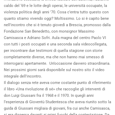
caldo del ‘69 e le lotte degli operai, le università occupate, la
violenza politica degli anni ’70. Cosa c’entra tutto questo con
quanto stiamo vivendo oggi? Moltissimo. Lo si è capito bene
nell’incontro che si è tenuto giovedì a Brescia, promosso dalla
Fondazione San Benedetto, con monsignor Massimo
Camisasca e Adriano Sofri. Aula magna del centro Paolo VI
con tutti i posti occupati e una seconda sala videocollegata,
per incontrare due testimoni di quella stagione con storie
completamente diverse, ma che non hanno mai smesso di
interrogarsi apertamente. Un’occasione davvero straordinaria.
Nei prossimi giorni sarà disponibile sul nostro sito il video
integrale dell’incontro.
Il dialogo senza rete aveva come costante punto di riferimento
il libro «Una rivoluzione di sé» che raccoglie gli interventi di
don Luigi Giussani fra il 1968 e il 1970. In quegli anni
l’esperienza di Gioventù Studentesca che aveva riunito sotto la
guida di Giussani migliaia di giovani, fra cui anche Camisasca,
si era dispersa davanti ai primi fuochi della contestazione. Da