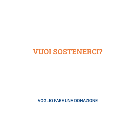
VUOI SOSTENERCI?
one che ha scelto di finanziarsi con il libero contributo di chi ne a
VOGLIO FARE UNA DONAZIONE