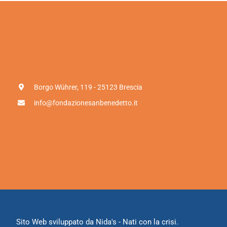
Borgo Wührer, 119 - 25123 Brescia
info@fondazionesanbenedetto.it
Sito Web sviluppato da
Nida's
- Nati con la crisi.