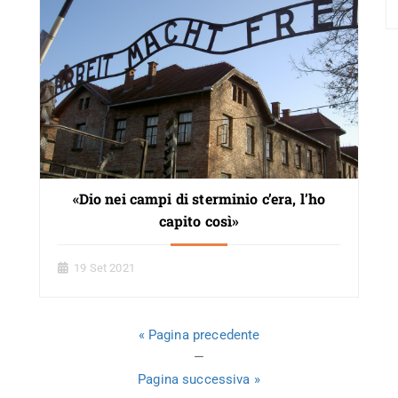
«Dio nei campi di sterminio c’era, l’ho
capito così»
19 Set 2021
« Pagina precedente
—
Pagina successiva »