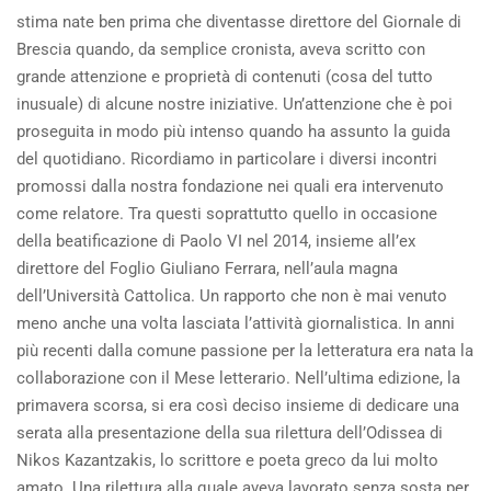
stima nate ben prima che diventasse direttore del Giornale di
Brescia quando, da semplice cronista, aveva scritto con
grande attenzione e proprietà di contenuti (cosa del tutto
inusuale) di alcune nostre iniziative. Un’attenzione che è poi
proseguita in modo più intenso quando ha assunto la guida
del quotidiano. Ricordiamo in particolare i diversi incontri
promossi dalla nostra fondazione nei quali era intervenuto
come relatore. Tra questi soprattutto quello in occasione
della beatificazione di Paolo VI nel 2014, insieme all’ex
direttore del Foglio Giuliano Ferrara, nell’aula magna
dell’Università Cattolica. Un rapporto che non è mai venuto
meno anche una volta lasciata l’attività giornalistica. In anni
più recenti dalla comune passione per la letteratura era nata la
collaborazione con il Mese letterario. Nell’ultima edizione, la
primavera scorsa, si era così deciso insieme di dedicare una
serata alla presentazione della sua rilettura dell’Odissea di
Nikos Kazantzakis, lo scrittore e poeta greco da lui molto
amato. Una rilettura alla quale aveva lavorato senza sosta per