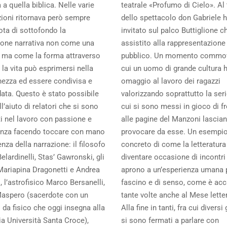
a a quella biblica. Nelle varie
teatrale «Profumo di Cielo». Al
zioni ritornava però sempre
dello spettacolo don Gabriele 
ta di sottofondo la
invitato sul palco Buttiglione c
one narrativa non come una
assistito alla rappresentazione t
, ma come la forma attraverso
pubblico. Un momento commov
 la vita può esprimersi nella
cui un uomo di grande cultura 
nezza ed essere condivisa e
omaggio al lavoro dei ragazzi
ata. Questo è stato possibile
valorizzando soprattutto la ser
ll’aiuto di relatori che si sono
cui si sono messi in gioco di f
i nel lavoro con passione e
alle pagine del Manzoni lascia
genza facendo toccare con mano
provocare da esse. Un esempi
enza della narrazione: il filosofo
concreto di come la letteratur
elardinelli, Stas’ Gawronski, gli
diventare occasione di incontri
 Mariapina Dragonetti e Andrea
aprono a un’esperienza umana 
 l’astrofisico Marco Bersanelli,
fascino e di senso, come è ac
Maspero (sacerdote con un
tante volte anche al Mese letter
da fisico che oggi insegna alla
Alla fine in tanti, fra cui diversi
ia Università Santa Croce),
si sono fermati a parlare con