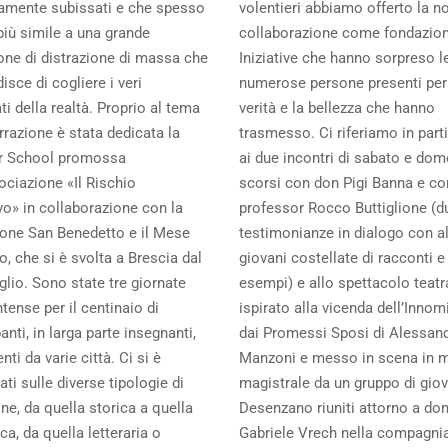
amente subissati e che spesso
volentieri abbiamo offerto la n
più simile a una grande
collaborazione come fondazion
one di distrazione di massa che
Iniziative che hanno sorpreso l
isce di cogliere i veri
numerose persone presenti per
i della realtà. Proprio al tema
verità e la bellezza che hanno
rrazione è stata dedicata la
trasmesso. Ci riferiamo in part
 School promossa
ai due incontri di sabato e do
ociazione «Il Rischio
scorsi con don Pigi Banna e con
vo» in collaborazione con la
professor Rocco Buttiglione (d
one San Benedetto e il Mese
testimonianze in dialogo con a
io, che si è svolta a Brescia dal
giovani costellate di racconti e
uglio. Sono state tre giornate
esempi) e allo spettacolo teatr
tense per il centinaio di
ispirato alla vicenda dell’Innom
anti, in larga parte insegnanti,
dai Promessi Sposi di Alessan
nti da varie città. Ci si è
Manzoni e messo in scena in 
ti sulle diverse tipologie di
magistrale da un gruppo di giov
ne, da quella storica a quella
Desenzano riuniti attorno a do
ica, da quella letteraria o
Gabriele Vrech nella compagni