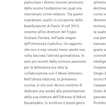
particolare i diversi incontri promossi
artistic
dalla nostra fondazione nei quali era
declina
intervenuto come relatore. Tra questi
come no
soprattutto quello in occasione della
dimensi
beatificazione di Paolo VI nel 2014,
tecnica
insieme all’ex direttore del Foglio
la quale
Giuliano Ferrara, nell’aula magna
sua pie
dell’Università Cattolica. Un rapporto
tramand
che non è mai venuto meno anche una
grazie a
volta lasciata l’attività giornalistica. In
coinvolt
anni più recenti dalla comune passione
intelli
per la letteratura era nata la
l’esperi
collaborazione con il Mese letterario.
Sergio B
Nell’ultima edizione, la primavera
storici
scorsa, si era così deciso insieme di
Caspani,
dedicare una serata alla presentazione
Giulio 
della sua rilettura dell’Odissea di Nikos
passato 
Kazantzakis, lo scrittore e poeta greco
Pontific