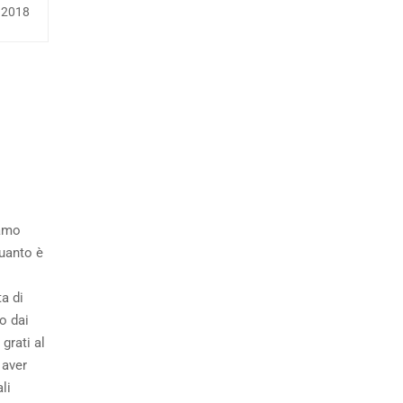
 2018
iamo
quanto è
a di
o dai
grati al
 aver
li