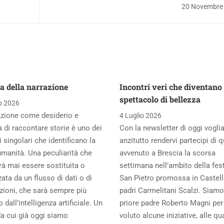
20 Novembre
a della narrazione
Incontri veri che diventano
spettacolo di bellezza
o 2026
azione come desiderio e
4 Luglio 2026
 di raccontare storie è uno dei
Con la newsletter di oggi vogl
i singolari che identificano la
anzitutto rendervi partecipi di 
umanità. Una peculiarità che
avvenuto a Brescia la scorsa
rà mai essere sostituita o
settimana nell’ambito della fest
ata da un flusso di dati o di
San Pietro promossa in Castell
zioni, che sarà sempre più
padri Carmelitani Scalzi. Siamo 
 dall’intelligenza artificiale. Un
priore padre Roberto Magni per
da cui già oggi siamo
voluto alcune iniziative, alle qua