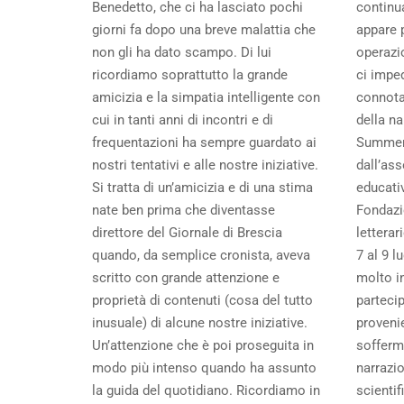
Benedetto, che ci ha lasciato pochi
continu
giorni fa dopo una breve malattia che
appare 
non gli ha dato scampo. Di lui
operazi
ricordiamo soprattutto la grande
ci imped
amicizia e la simpatia intelligente con
connotat
cui in tanti anni di incontri e di
della na
frequentazioni ha sempre guardato ai
Summer
nostri tentativi e alle nostre iniziative.
dall’ass
Si tratta di un’amicizia e di una stima
educati
nate ben prima che diventasse
Fondazi
direttore del Giornale di Brescia
letterar
quando, da semplice cronista, aveva
7 al 9 l
scritto con grande attenzione e
molto in
proprietà di contenuti (cosa del tutto
partecip
inusuale) di alcune nostre iniziative.
provenie
Un’attenzione che è poi proseguita in
sofferma
modo più intenso quando ha assunto
narrazio
la guida del quotidiano. Ricordiamo in
scientif