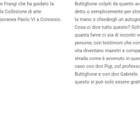
e Frangi che ha guidato la
Buttiglione colpiti da quanto a
lla Collezione di arte
detto o semplicemente per stri
oranea Paolo VI a Concesio.
la mano o chiedergli un autogra
Cosa ci dice tutto questo? Solt
quanta fame ci sia di incontri v
persone, con testimoni che con
vita diventano maestri e compa
strada come è avvenuto in que
caso con don Pigi, col profess
Buttiglione e con don Gabriele. 
questo si può solo essere grat