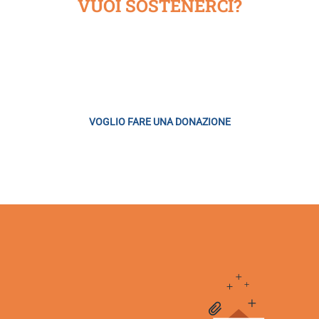
VUOI SOSTENERCI?
one che ha scelto di finanziarsi con il libero contributo di chi ne a
VOGLIO FARE UNA DONAZIONE