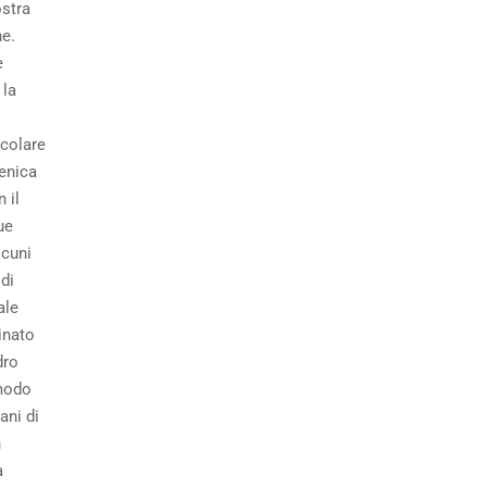
ostra
e.
e
 la
icolare
menica
 il
ue
lcuni
 di
ale
inato
dro
modo
ani di
n
a