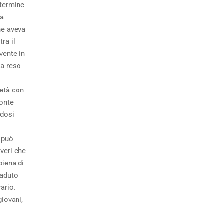
 termine
ha
he aveva
ra il
ente in
ha reso
ietà con
ronte
ndosi
o
a può
 veri che
piena di
caduto
ario.
 giovani,