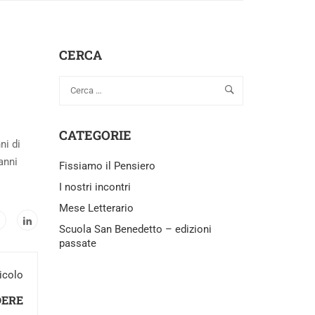
CERCA
CATEGORIE
ni di
’anni
Fissiamo il Pensiero
I nostri incontri
Mese Letterario
Scuola San Benedetto – edizioni
passate
icolo
DERE