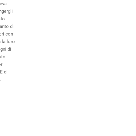
veva
ngergli
fo.
anto di
eri con
 la loro
gni di
sto
or
E di
i.