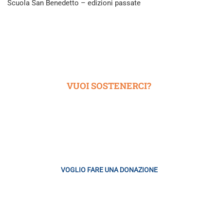
Scuola San Benedetto – edizioni passate
VUOI SOSTENERCI?
Siamo una fondazione che ha scelto di finanziarsi con il libero
contributo di chi ne apprezza l’attività
VOGLIO FARE UNA DONAZIONE