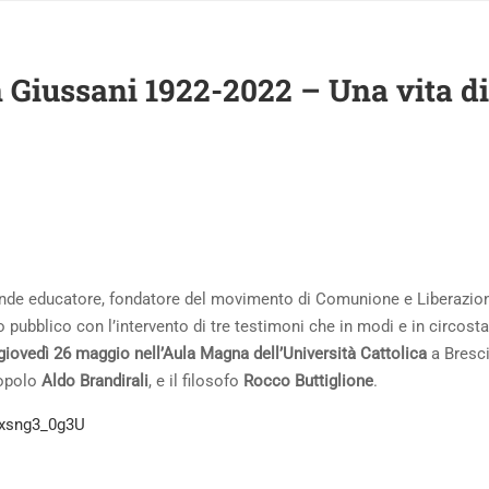
n Giussani 1922-2022 – Una vita di
rande educatore, fondatore del movimento di Comunione e Liberazion
bblico con l’intervento di tre testimoni che in modi e in circosta
giovedì 26 maggio nell’Aula Magna dell’Università Cattolica
a Bresc
 popolo
Aldo Brandirali
, e il filosofo
Rocco Buttiglione
.
Exsng3_0g3U