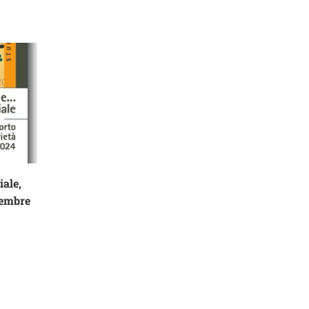
iale,
vembre