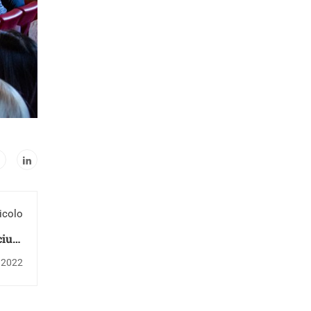
icolo
ciuto
padri
 2022