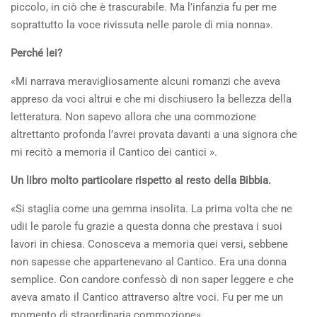
piccolo, in ciò che è trascurabile. Ma l’infanzia fu per me
soprattutto la voce rivissuta nelle parole di mia nonna».
Perché lei?
«Mi narrava meravigliosamente alcuni romanzi che aveva
appreso da voci altrui e che mi dischiusero la bellezza della
letteratura. Non sapevo allora che una commozione
altrettanto profonda l’avrei provata davanti a una signora che
mi recitò a memoria il Cantico dei cantici ».
Un libro molto particolare rispetto al resto della Bibbia.
«Si staglia come una gemma insolita. La prima volta che ne
udii le parole fu grazie a questa donna che prestava i suoi
lavori in chiesa. Conosceva a memoria quei versi, sebbene
non sapesse che appartenevano al Cantico. Era una donna
semplice. Con candore confessò di non saper leggere e che
aveva amato il Cantico attraverso altre voci. Fu per me un
momento di straordinaria commozione».