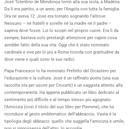
José Tolentino de Mendonça tornò alla sua isola, a Madeira.
Da lì era partito, a un anno, per l’Angola con tutta la famiglia.
Ora ne aveva 12. José era tornato sognando l’altrove.
Nessuno – né fratelli e sorelle né la madre né il padre –
sapeva dove fosse. Lui lo scoprì nel proprio cuore. Era lì da
sempre, bastava solo prestargli attenzione per capire cosa
avrebbe fatto della sua vita. Oggi che è stato nominato
cardinale e vive per lo più a Roma ricorda con gratitudine da
dove viene e quali sono le sue radici.
Papa Francesco lo ha nominato Prefetto del Dicastero per
l’educazione e la cultura. José è un raffinato poeta (una sua
raccolta sta per uscire per Crocetti) e un saggista attento alla
contemporaneità. Ha appena pubblicato un libro dedicato al
sentimento più difficile e al tempo stesso più agognato:
l’Amicizia (così il titolo del suo libro per Piemme), che lui
riconduce al gesto emblematico dell’abbraccio. Vasta è la
tipologia degli abbracci: quello che suggella l’amicizia è umile,
non si impossessa dell’altro, lo accoglie.