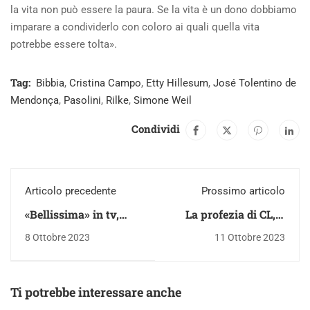
la vita non può essere la paura. Se la vita è un dono dobbiamo
imparare a condividerlo con coloro ai quali quella vita
potrebbe essere tolta».
Tag:
Bibbia
,
Cristina Campo
,
Etty Hillesum
,
José Tolentino de
Mendonça
,
Pasolini
,
Rilke
,
Simone Weil
Condividi
Articolo precedente
Prossimo articolo
«Bellissima» in tv,
La profezia di CL, il
quasi invidio l’Italia di
video dell’incontro sul
8 Ottobre 2023
11 Ottobre 2023
allora
libro di Marco
Ascione
Ti potrebbe interessare anche