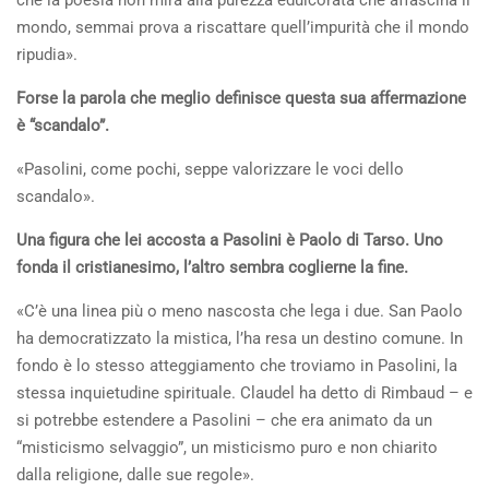
che la poesia non mira alla purezza edulcorata che affascina il
mondo, semmai prova a riscattare quell’impurità che il mondo
ripudia».
Forse la parola che meglio definisce questa sua affermazione
è “scandalo”.
«Pasolini, come pochi, seppe valorizzare le voci dello
scandalo».
Una figura che lei accosta a Pasolini è Paolo di Tarso. Uno
fonda il cristianesimo, l’altro sembra coglierne la fine.
«C’è una linea più o meno nascosta che lega i due. San Paolo
ha democratizzato la mistica, l’ha resa un destino comune. In
fondo è lo stesso atteggiamento che troviamo in Pasolini, la
stessa inquietudine spirituale. Claudel ha detto di Rimbaud – e
si potrebbe estendere a Pasolini – che era animato da un
“misticismo selvaggio”, un misticismo puro e non chiarito
dalla religione, dalle sue regole».