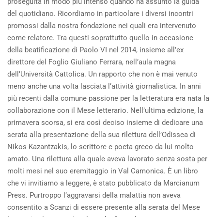
proseguita in modo più intenso quando ha assunto la guida
del quotidiano. Ricordiamo in particolare i diversi incontri
promossi dalla nostra fondazione nei quali era intervenuto
come relatore. Tra questi soprattutto quello in occasione
della beatificazione di Paolo VI nel 2014, insieme all’ex
direttore del Foglio Giuliano Ferrara, nell’aula magna
dell’Università Cattolica. Un rapporto che non è mai venuto
meno anche una volta lasciata l’attività giornalistica. In anni
più recenti dalla comune passione per la letteratura era nata la
collaborazione con il Mese letterario. Nell’ultima edizione, la
primavera scorsa, si era così deciso insieme di dedicare una
serata alla presentazione della sua rilettura dell’Odissea di
Nikos Kazantzakis, lo scrittore e poeta greco da lui molto
amato. Una rilettura alla quale aveva lavorato senza sosta per
molti mesi nel suo eremitaggio in Val Camonica. È un libro
che vi invitiamo a leggere, è stato pubblicato da Marcianum
Press. Purtroppo l’aggravarsi della malattia non aveva
consentito a Scanzi di essere presente alla serata del Mese