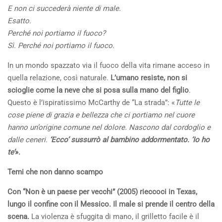
E non ci succederà niente di male.
Esatto.
Perché noi portiamo il fuoco?
Sì. Perché noi portiamo il fuoco.
In un mondo spazzato via il fuoco della vita rimane acceso in
quella relazione, così naturale.
L’umano resiste, non si
scioglie come la neve che si posa sulla mano del figlio
.
Questo è l’ispiratissimo McCarthy de “La strada”: «
Tutte le
cose piene di grazia e bellezza che ci portiamo nel cuore
hanno un’origine comune nel dolore. Nascono dal cordoglio e
dalle ceneri.
‘Ecco’ sussurrò al bambino addormentato. ‘Io ho
te’
».
Temi che non danno scampo
Con “Non è un paese per vecchi” (2005) rieccoci in Texas,
lungo il confine con il Messico. Il male si prende il centro della
scena.
La violenza è sfuggita di mano, il grilletto facile è il