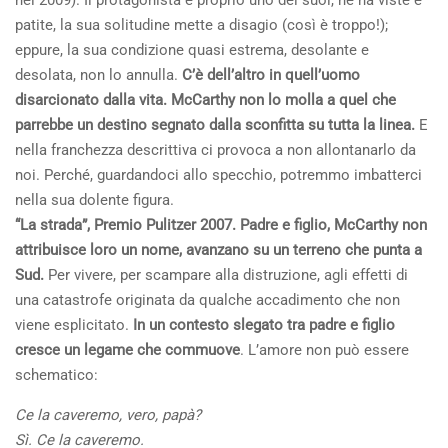
nel 2009). Il protagonista è proprio uno dei suoi, ne ha viste e
patite, la sua solitudine mette a disagio (così è troppo!);
eppure, la sua condizione quasi estrema, desolante e
desolata, non lo annulla.
C’è dell’altro in quell’uomo
disarcionato dalla vita. McCarthy non lo molla a quel che
parrebbe un destino segnato dalla sconfitta su tutta la linea.
E
nella franchezza descrittiva ci provoca a non allontanarlo da
noi. Perché, guardandoci allo specchio, potremmo imbatterci
nella sua dolente figura.
“La strada”, Premio Pulitzer 2007. Padre e figlio, McCarthy non
attribuisce loro un nome, avanzano su un terreno che punta a
Sud.
Per vivere, per scampare alla distruzione, agli effetti di
una catastrofe originata da qualche accadimento che non
viene esplicitato.
In un contesto slegato tra padre e figlio
cresce un legame che commuove
. L’amore non può essere
schematico:
Ce la caveremo, vero, papà?
Sì. Ce la caveremo.