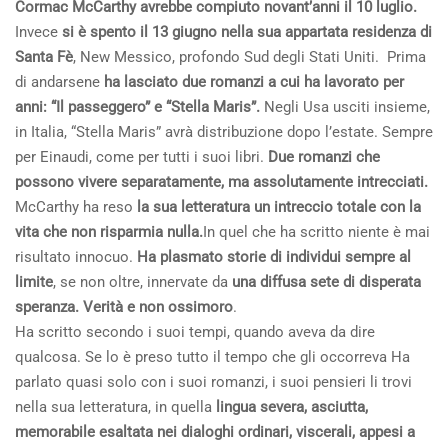
Cormac McCarthy avrebbe compiuto novant’anni il 10 luglio.
Invece
si è spento il 13 giugno nella sua appartata residenza di
Santa Fè
, New Messico, profondo Sud degli Stati Uniti. Prima
di andarsene
ha lasciato due romanzi a cui ha lavorato per
anni: “Il passeggero” e “Stella Maris”.
Negli Usa usciti insieme,
in Italia, “Stella Maris” avrà distribuzione dopo l’estate. Sempre
per Einaudi, come per tutti i suoi libri.
Due romanzi che
possono vivere separatamente, ma assolutamente intrecciati.
McCarthy ha reso
la sua letteratura un intreccio totale con la
vita che non risparmia nulla.
In quel che ha scritto niente è mai
risultato innocuo.
Ha plasmato storie di individui sempre al
limite
, se non oltre, innervate da
una diffusa sete di disperata
speranza. Verità e non ossimoro
.
Ha scritto secondo i suoi tempi, quando aveva da dire
qualcosa. Se lo è preso tutto il tempo che gli occorreva Ha
parlato quasi solo con i suoi romanzi, i suoi pensieri li trovi
nella sua letteratura, in quella
lingua severa, asciutta,
memorabile esaltata nei dialoghi ordinari, viscerali, appesi a