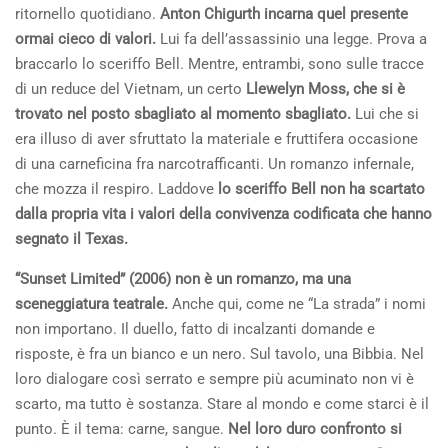
ritornello quotidiano.
Anton Chigurth incarna quel presente
ormai cieco di valori.
Lui fa dell’assassinio una legge. Prova a
braccarlo lo sceriffo Bell. Mentre, entrambi, sono sulle tracce
di un reduce del Vietnam, un certo
Llewelyn Moss, che si è
trovato nel posto sbagliato al momento sbagliato.
Lui che si
era illuso di aver sfruttato la materiale e fruttifera occasione
di una carneficina fra narcotrafficanti. Un romanzo infernale,
che mozza il respiro. Laddove
lo sceriffo Bell non ha scartato
dalla propria vita i valori della convivenza codificata che hanno
segnato il Texas.
“Sunset Limited” (2006) non è un romanzo, ma una
sceneggiatura teatrale.
Anche qui, come ne “La strada” i nomi
non importano. Il duello, fatto di incalzanti domande e
risposte, è fra un bianco e un nero. Sul tavolo, una Bibbia. Nel
loro dialogare così serrato e sempre più acuminato non vi è
scarto, ma tutto è sostanza. Stare al mondo e come starci è il
punto. È il tema: carne, sangue.
Nel loro duro confronto si