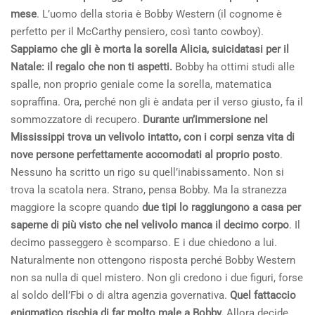
mese
. L’uomo della storia è Bobby Western (il cognome è
perfetto per il McCarthy pensiero, così tanto cowboy).
Sappiamo che gli è morta la sorella Alicia, suicidatasi per il
Natale: il regalo che non ti aspetti.
Bobby ha ottimi studi alle
spalle, non proprio geniale come la sorella, matematica
sopraffina. Ora, perché non gli è andata per il verso giusto, fa il
sommozzatore di recupero.
Durante un’immersione nel
Mississippi trova un velivolo intatto, con i corpi senza vita di
nove persone perfettamente accomodati al proprio posto
.
Nessuno ha scritto un rigo su quell’inabissamento. Non si
trova la scatola nera. Strano, pensa Bobby. Ma la stranezza
maggiore la scopre quando
due tipi lo raggiungono a casa per
saperne di più visto che nel velivolo manca il decimo corpo
. Il
decimo passeggero è scomparso. E i due chiedono a lui.
Naturalmente non ottengono risposta perché Bobby Western
non sa nulla di quel mistero. Non gli credono i due figuri, forse
al soldo dell’Fbi o di altra agenzia governativa.
Quel fattaccio
enigmatico rischia di far molto male a Bobby.
Allora decide