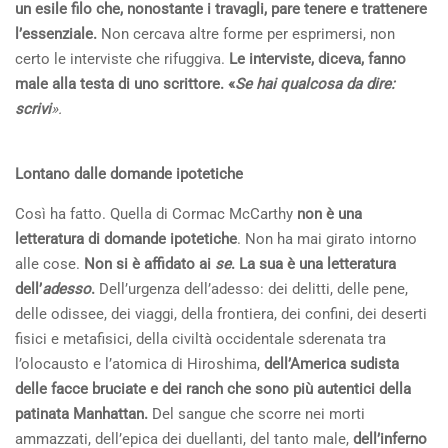
un esile filo che, nonostante i travagli, pare tenere e trattenere
l’essenziale.
Non cercava altre forme per esprimersi, non
certo le interviste che rifuggiva.
Le interviste, diceva, fanno
male alla testa di uno scrittore. «
Se hai qualcosa da dire:
scrivi
».
Lontano dalle domande ipotetiche
Così ha fatto. Quella di Cormac McCarthy
non è una
letteratura di domande ipotetiche
. Non ha mai girato intorno
alle cose.
Non si è affidato ai
se
. La sua è una letteratura
dell’
adesso
.
Dell’urgenza dell’adesso: dei delitti, delle pene,
delle odissee, dei viaggi, della frontiera, dei confini, dei deserti
fisici e metafisici, della civiltà occidentale sderenata tra
l’olocausto e l’atomica di Hiroshima,
dell’America sudista
delle facce bruciate e dei ranch che sono più autentici della
patinata Manhattan.
Del sangue che scorre nei morti
ammazzati, dell’epica dei duellanti, del tanto male,
dell’inferno