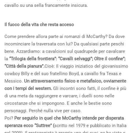
cavallo su una sella francamente insicura.
Il fuoco della vita che resta acceso
Come prendere allora parte ai romanzi di McCarthy? Da dove
incominciare la traversata con lui? Da qualsiasi parte peschi
bene. Azzardiamo: a cavalcioni sul quadrupede per cavalcare
la
“Trilogia della frontiera”: “Cavalli selvaggi”; Oltre il confine”;
“Città della pianura”.
Cioè: Il viaggio iniziatico del giovanissimo
cowboy Billy e del suo fratellino Boyd, a cavallo fra Texas e
Messico.
Un attraversamento fisico e metafisico, ovviamente
con i tempi del western.
Gli incontri sono fatti, il confine è più
di una meta da raggiungere e varcare, i duelli sono nelle
circostanze che si impongono. E anche le bestie sono
personaggi. Perché nulla vive per caso.
Poi?
Per seguirlo in quel che McCarthy intende per disperata
speranza ecco “Suttree” (
scritto nel 1979 e pubblicato in Italia