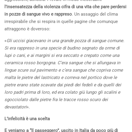
l’insensatezza della violenza cifra di una vita che pare perdersi
in pozze di sangue vivo e rappreso
. Un assaggio del clima
irrespirabile che si respira in quelle pagine che comunque
attraggono è doveroso:
«
Gli uccisi giacevano in una grande pozza di sangue comune.
Si era rappreso in una specie di budino segnato da orme di
lupi o cani, e ai margini si era seccato e crepato come una
ceramica rosso borgogna. C’era sangue che si allungava in
lingue scure sul pavimento e c’era sangue che copriva come
malta le pietre del lastricato e correva nel portico dove le
pietre erano state scavate dai piedi dei fedeli e da quelli dei
loro padri prima di loro, ed era colato giù lungo gli scalini e
sgocciolato dalle pietre fra le tracce rosso scuro dei
devastatori
».
L’infelicità è una scelta
E veniamo a “Il passeggero”, uscito in Italia da poco più di