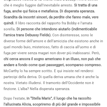
che è meglio fuggire dall’inevitabile arresto.
Si tratta di una
fuga, anche qui fisica e metafisica. Di disperata speranza.
Scandita da incontri sinceri, da perdite che fanno male, vere
quindi.
Il libro racconta del rapporto fra Bobby e l’amata
sorella
. Di persone che intendono aiutarlo (indimenticabile
l’amica trans Debussy Fields).
Con disinteresse, sono le
diverse forme dell’amore e dell’amicizia che esistono anche in
quel mondo buio, misterioso, fatto di caccia all’uomo e di
fuga per vivere senza magari non dover più inabissarsi. Però,
chi cerca ancora il sogno americano è un illuso, non può che
andare a fondo come quei passeggeri, scomparso compreso.
McCarthy lo ha sempre scritto. E qui insiste nel renderci
partecipi della deriva. Di quella deriva umana che è anche la
nostra. Vietato illudersi. Il tramonto dell’Occidente non è
finzione. L’alba? Nella disperata speranza.
Dopo l’estate,
in “Stella Maris”, il luogo che ha raccolto
l’allucinata Alicia, scopriremo di più del grande e impossibile