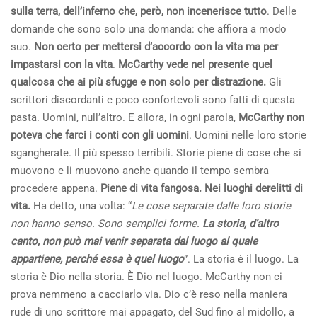
sulla terra, dell’inferno che, però, non incenerisce tutto
. Delle
domande che sono solo una domanda: che affiora a modo
suo.
Non certo per mettersi d’accordo con la vita ma per
impastarsi con la vita
.
McCarthy vede nel presente quel
qualcosa che ai più sfugge e non solo per distrazione.
Gli
scrittori discordanti e poco confortevoli sono fatti di questa
pasta. Uomini, null’altro. E allora, in ogni parola,
McCarthy non
poteva che farci i conti con gli uomini
. Uomini nelle loro storie
sgangherate. Il più spesso terribili. Storie piene di cose che si
muovono e li muovono anche quando il tempo sembra
procedere appena.
Piene di vita fangosa. Nei luoghi derelitti di
vita.
Ha detto, una volta: “
Le cose separate dalle loro storie
non hanno senso. Sono semplici forme.
La storia, d’altro
canto, non può mai venir separata dal luogo al quale
appartiene, perché essa è quel luogo
”. La storia è il luogo. La
storia è Dio nella storia. È Dio nel luogo. McCarthy non ci
prova nemmeno a cacciarlo via. Dio c’è reso nella maniera
rude di uno scrittore mai appagato, del Sud fino al midollo, a