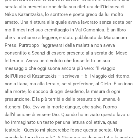
serata alla presentazione della sua rilettura dell’Odissea di
Nikos Kazantzakis, lo scrittore e poeta greco da lui molto
amato. Una rilettura alla quale aveva lavorato senza sosta per
molti mesi nel suo eremitaggio in Val Camonica. È un libro
che vi invitiamo a leggere, è stato pubblicato da Marcianum
Press. Purtroppo l’aggravarsi della malattia non aveva
consentito a Scanzi di essere presente alla serata del Mese
letterario. Aveva però voluto che fosse letto un suo
messaggio che oggi suona ancora più vero: “Il viaggio
dell’Ulisse di Kazantzakis – scriveva – è il viaggio del ritorno,
non a Itaca, ma alla terra o, se si preferisce, al Cielo. È un inno
alla morte, lo sbocco di ogni desiderio, la misura di ogni
presunzione. E la più terribile delle presunzioni umane, è
ritenersi Dio. Evviva la morte dunque, che salva l’uomo
dall’illusione di essere Dio. Quando ho iniziato questo lavoro
ho immaginato un testo per una lettura collettiva, quasi
teatrale. Questo mi piacerebbe fosse questa serata. Una
grande lettura di popolo”. A Giacomo va dunque tutta la nostra